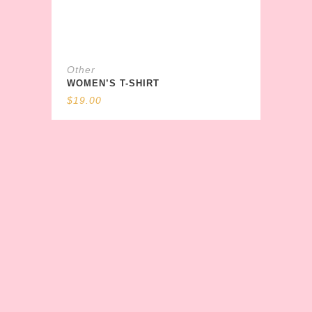
Other
WOMEN’S T-SHIRT
$
19.00