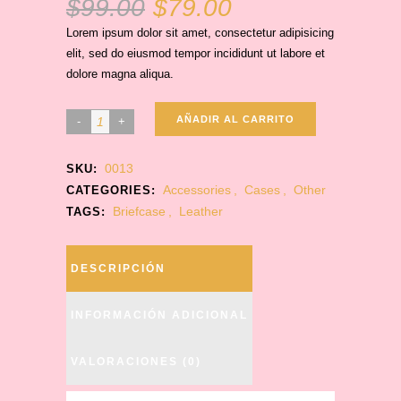
$
99.00
$
79.00
El
El
precio
precio
Lorem ipsum dolor sit amet, consectetur adipisicing
original
actual
elit, sed do eiusmod tempor incididunt ut labore et
era:
es:
dolore magna aliqua.
$99.00.
$79.00.
AÑADIR AL CARRITO
0013
SKU:
Accessories
,
Cases
,
Other
CATEGORIES:
Briefcase
,
Leather
TAGS:
DESCRIPCIÓN
INFORMACIÓN ADICIONAL
VALORACIONES (0)